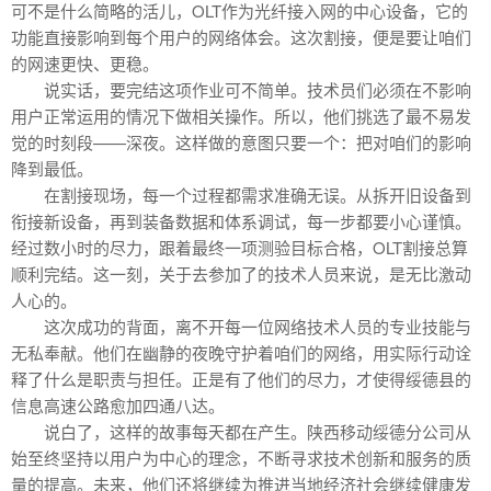
可不是什么简略的活儿，OLT作为光纤接入网的中心设备，它的
功能直接影响到每个用户的网络体会。这次割接，便是要让咱们
的网速更快、更稳。
说实话，要完结这项作业可不简单。技术员们必须在不影响
用户正常运用的情况下做相关操作。所以，他们挑选了最不易发
觉的时刻段——深夜。这样做的意图只要一个：把对咱们的影响
降到最低。
在割接现场，每一个过程都需求准确无误。从拆开旧设备到
衔接新设备，再到装备数据和体系调试，每一步都要小心谨慎。
经过数小时的尽力，跟着最终一项测验目标合格，OLT割接总算
顺利完结。这一刻，关于去参加了的技术人员来说，是无比激动
人心的。
这次成功的背面，离不开每一位网络技术人员的专业技能与
无私奉献。他们在幽静的夜晚守护着咱们的网络，用实际行动诠
释了什么是职责与担任。正是有了他们的尽力，才使得绥德县的
信息高速公路愈加四通八达。
说白了，这样的故事每天都在产生。陕西移动绥德分公司从
始至终坚持以用户为中心的理念，不断寻求技术创新和服务的质
量的提高。未来，他们还将继续为推进当地经济社会继续健康发