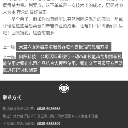
展贡献力量。划要点，这不单单是一次技术上的成功，更是对‘以
人为本’理念的最好表现。
举个栗子，假如你也曾经历过突然间网速飙升的感觉，那或
许便是这些幕后英豪们辛苦作业的成果。让咱们一同向他们问候
吧！回来搜狐，检查愈加多
天堂W服务器崩溃服务器进不去报错的处理方法
上一篇:
向阳科技：公司活跃重视行业动态和技能趋势加强新技
下一篇:
能使用对智能电声产品结合大模型使用、智能交互晋级等方面活
跃进行研讨和储藏
联系方式
现场直播斯诺克比赛：
0535-6936668
地址：烟台经济技术开发区衡山路正海大厦南100米京宝来珠宝
丁俊晖比赛现场直播：
0535-6389809