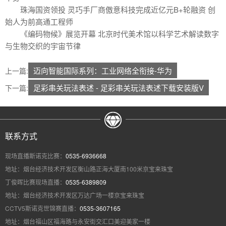
珠海国资领投 灵巧手厂商傲意科技完成近亿元B+轮融资 创
始人为前高通工程师
《编码物候》展览开幕 北京时代美术馆以科学艺术解读数字
与生物交织的宇宙节律
迈向智能国际系列：工业网络全衔接-华为
上一篇:
足彩串关玩法表述 - 足彩串关玩法表述下载安装版V
下一篇:
联系方式
现场直播斯诺克比赛：
0535-6936668
地址：烟台经济技术开发区衡山路正海大厦南100米京宝来珠宝
丁俊晖比赛现场直播：
0535-6389809
地址：烟台经济技术开发区万达广场一楼京宝来珠宝
CCTV5斯诺克世锦赛直播：
0535-3607165
地址：烟台福山区福海路与永安街交汇口美迎美家一楼