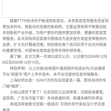
随着FTTR技术的不断成熟和普及，未来家庭宽带服务将呈现
更加多样化、智能化的发展的新趋势。主要运营商将不断推动技
术创新和产业升级，为用户更好的提供更加优质、便捷的家庭宽
带服务。此次采购项目就是中国电信为逐步提升家庭宽带服务的
品质，扩大光纤覆盖范围，特别是在每个房间实现千兆光纤网速
的重要举措。中国电信是家庭宽带市场的领导者。
据了解，此次为第一次询比成交公示，公示期为2024年12月
8日至2024年12月10日。
特别声明：以上内容(如有图片或视频亦包括在内)为自媒体
平台“网易号”用户上传并发布，本平台仅提供信息存储服务。
上海虹桥出发！G2407次列车出现紧急一幕，即将关闭的车
门被“喊停”...
火焰山竟然下雪了！北京四区已出现降雪，河南局地暴雪，
连昆明、广东也可能下雪！多地高速封闭、新疆多趟列车停运
美成这样被姜文挖掘一脱成名! 可戏外却守身如玉51岁还是
单身