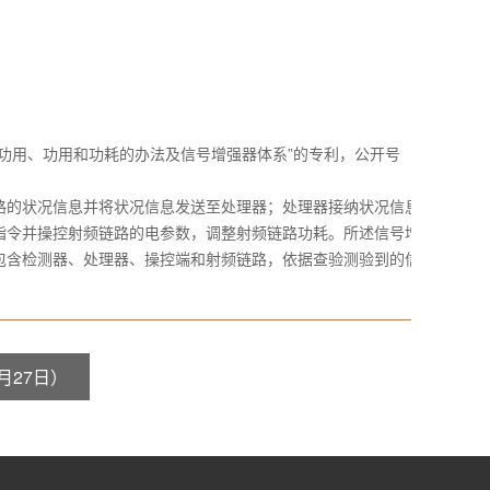
功用、功用和功耗的办法及信号增强器体系”的专利，公开号
的状况信息并将状况信息发送至处理器；处理器接纳状况信息
指令并操控射频链路的电参数，调整射频链路功耗。所述信号增
包含检测器、处理器、操控端和射频链路，依据查验测验到的信
月27日）