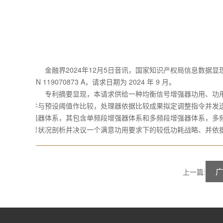
金融界2024年12月5日音讯，国家知识产权局信息数据显
CN 119070873 A，请求日期为 2024 年 9 月。
专利摘要显现，本请求供给一种均衡信号增强器功用、功用
并与预设阈值作比较，处理器依据比较成果拟定调整指令并发
强器体系，其包含单频段增强器体系和多频段增强器体系，多
号状况剖析并决议一个满意功用要求下的较低功耗战略、并依
上一篇: