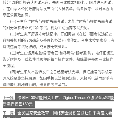
低分1:3的份额确认面试人选，书面考试成果相同的，同时进入面试，
并在山亭区公民政府网站发布面试人员名单。请各位考生及时重视山
亭区公民政府网。
(一)考生应准时参与模仿书面考试，未能准时参与模仿书面考试
的则无法参与正式书面考试，视为主动抛弃考试资历。
(二)考生需严厉遵守考试纪律，仔细阅览《在线书面考试违纪违
背相关规则的行为确定及处理的办法》(附件2)。考生未按要求参与考
试或违背考试纪律的，成果按无效处理。
(三)考生在运用电脑端“智考云”和移动端“智考通”时，需仔细阅览
告诉附件及下载软件时顺便的每个操作文件，熟练掌握书面考试操作
全流程。
(四)考生须从本告诉发布之日起至考试完毕，保证挂号的手机号
码从始至终坚持疏通，如因手机无法接纳短信、未接听电话而影响考
试顺顺利利地进行的，结果由考生承当。
绿米M100智能网关上市：ZigbeeThread双协议全屋智能
上一篇:
新选择仅售159元
全民国家安全教育—网络安全常识答题让你不再错失要
下一篇: