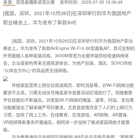
来源：
现场直播斯诺克比赛
发布时间：2025-07-30 16:36:49
[我国，深圳，2021年10月28日]在深圳举行的华为我国地产
职业峰会上，华为发布了新款AirE
[我国，深圳，2021年10月28日]在深圳举行的华为我国地产职业
峰会上，华为发布了新款AirEngine Wi-Fi 6 86型面板AP，其可定制的
外壳能融入各种家装风格，3000M带宽为全屋终端供给极速网络体
会，企业级架构带来无感周游体会，为地产前装、酒店、SOHO供给
“以体会为中心”的高品质无线网络。
传统家庭宽带上网仅仅阅读网页、即时消息等，对Wi-Fi网络功能
要求不太高，只需无线信号掩盖家中首要活动区域就行了。但随着数
字化技能的不断遍及，对家庭Wi-Fi网络的掩盖、速率、时延、丢包等
功能都提出了越来越严苛的要求。尤其是疫情改变了人们的上网行为
习惯，加快了网上工作、在线教育、在线游戏、AR购物、AR健身、
VR视频等新事务开展遍及，相同进一步加快了推进家庭网络才能晋
级。
华为数据通信产品线园区网络WLAN产品总监杨杰表明：“智能家