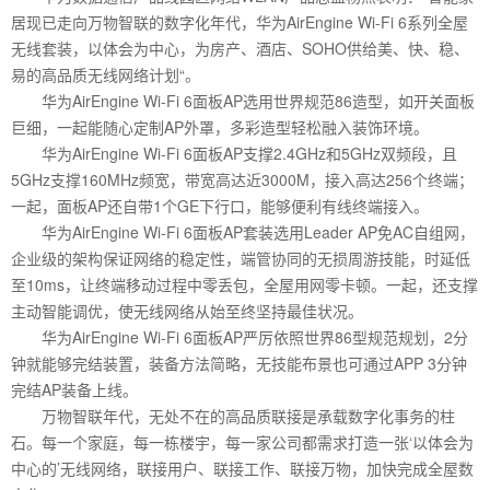
居现已走向万物智联的数字化年代，华为AirEngine Wi-Fi 6系列全屋
无线套装，以体会为中心，为房产、酒店、SOHO供给美、快、稳、
易的高品质无线网络计划“。
华为AirEngine Wi-Fi 6面板AP选用世界规范86造型，如开关面板
巨细，一起能随心定制AP外罩，多彩造型轻松融入装饰环境。
华为AirEngine Wi-Fi 6面板AP支撑2.4GHz和5GHz双频段，且
5GHz支撑160MHz频宽，带宽高达近3000M，接入高达256个终端；
一起，面板AP还自带1个GE下行口，能够便利有线终端接入。
华为AirEngine Wi-Fi 6面板AP套装选用Leader AP免AC自组网，
企业级的架构保证网络的稳定性，端管协同的无损周游技能，时延低
至10ms，让终端移动过程中零丢包，全屋用网零卡顿。一起，还支撑
主动智能调优，使无线网络从始至终坚持最佳状况。
华为AirEngine Wi-Fi 6面板AP严厉依照世界86型规范规划，2分
钟就能够完结装置，装备方法简略，无技能布景也可通过APP 3分钟
完结AP装备上线。
万物智联年代，无处不在的高品质联接是承载数字化事务的柱
石。每一个家庭，每一栋楼宇，每一家公司都需求打造一张‘以体会为
中心的’无线网络，联接用户、联接工作、联接万物，加快完成全屋数