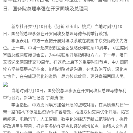
日，国务院总理李强在开罗同埃及总理马
新华社开罗7月10日电（记者 邓玉山、姚兵）当地时刻7月10
日，国务院总理李强在开罗同埃及总理马德布利举行谈判。
李强表明，中方一直把开展对埃联系放在我国中东交际的优先方
位。上一年，中埃一起庆祝树立全面战略伙伴联系10周年，习主席同
塞西总统两度接见会面，为中埃联系开展指明晰方向。下一年，咱们
又将迎来两国建交70周年。在这承上启下的重要时刻节点，中方愿同
埃方坚持高层亲近往来，加强战略对话沟通，夯实政治互信，深化务
实协作，在完成现代化的道路上尽力彼此效果，更好谋福两国人民。
当地时刻7月10日，国务院总理李强在开罗同埃及总理马德布利
举行谈判。新华社记者 丁海涛 摄
李强指出，中方愿同埃方加强开展的战略对接，在高质量共建“一
带一路”结构下促进出资协作扩容增效，推进双边交易优化开展，拓宽
新能源、电动汽车、人工智能、数字化的经济等新式范畴协作，执行
好改进民生项目，打造更多协作亮点和经济新增长点。加强人文沟通
互鉴，深化文明、旅行、媒体、青年、当地等范畴协作，进一步筑牢