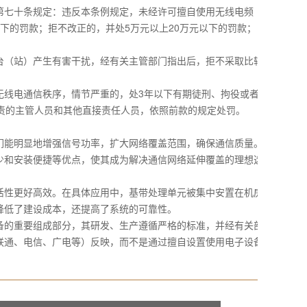
七十条规定：违反本条例规定，未经许可擅自使用无线电频
下的罚款；拒不改正的，并处5万元以上20万元以下的罚款；
（站）产生有害干扰，经有关主管部门指出后，拒不采取比较
线电通信秩序，情节严重的，处3年以下有期徒刑、拘役或者
责的主管人员和其他直接责任人员，依照前款的规定处罚。
能明显地增强信号功率，扩大网络覆盖范围，确保通信质量。
少和安装便捷等优点，使其成为解决通信网络延伸覆盖的理想选
性更好高效。在具体应用中，基带处理单元被集中安置在机房
降低了建设成本，还提高了系统的可靠性。
的重要组成部分，其研发、生产遵循严格的标准，并经有关部
联通、电信、广电等）反映，而不是通过擅自设置使用电子设备