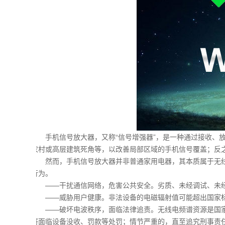
手机信号放大器，又称“信号增强器”，是一种通过接收、放
农村或高层建筑死角等，以改善局部区域的手机信号覆盖；反
然而，手机信号放大器并非普通家用电器，其本质属于无线
行为。
——干扰通信网络，危害公共安全。劣质、未经调试、未经
——威胁用户健康。非法设备的电磁辐射值可能超出国家标
——破坏电波秩序，面临法律追责。无线电频谱资源是国家
将面临设备没收、罚款等处罚；情节严重的，直至追究刑事责