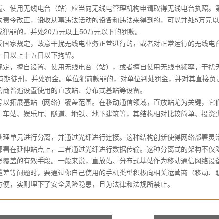
、使用无线电台（站）应当向无线电管理机构申请取得无线电台执照。第
责令改正，没收从事违法活动的设备和违法来得到的，可以并处5万元以
犯罪的，并处20万元以上50万元以下的罚款。
国家规定，故意干扰无线电业务正常进行的，或者对正常运行的无线电台
十日以上十五日以下拘留。
，擅自设置、使用无线电台（站），或者擅自使用无线电频率，干扰无
下有期徒刑，并处罚金。单位犯前款罪的，对单位判处罚金，并对其直接负
商普遍设置使用的直放站、分布式基站等设备。
以拓展基站（网络）覆盖范围。在移动通信领域，直放站尤为关键，它们
、车站、娱乐厅、隧道、地铁、地下建筑等，其结构相对比较简单、投资
理单元进行分离，并通过光纤进行连接。这种结构创新使得网络部署灵活
部署在延伸站点上，二者通过光纤进行数据传输。这种分离式的架构不仅
覆盖的有效手段。一般来说，直放站、分布式基站作为移动通信网络设备
量差等问题时，要通过你自己使用的手机类型积极向相关运营商（移动、
方便，实则埋下了安全风险隐患，且为法律和法规所禁止。