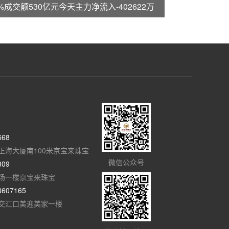
%成交额530亿元今天主力净流入-402622万
668
正海大厦南100米京宝来珠宝
微信公众号
809
场一楼京宝来珠宝
3607165
交汇口美迎美家一楼