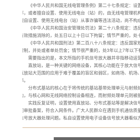
《中华人民共和国无线电管理条例》第二十七条规定：设置
率，或者擅自设置、使用无线电台（站）的，由无线电管理机构
擅自设置、使用无线电台（站）从事诈骗等违法活动，尚不构成
《中华人民共和国治安管理处罚法》第二十八条规定：违反
有效措施消除的，处五日以上十日以下拘留；情节严重的，处
《中华人民共和国刑法》第二百八十八条规定：违反国家规定
管制，并处或者单处罚金；情节很严重的，处3年以上7年以
需要指出的是，本文所指的手机信号放大器并非指移动运营
直放站，是一种关键的网络设备，其核心功能在于放大信号
直放站大范围的应用于难于覆盖的盲区和弱区，如商场、机场
择。
分布式基站的核心在于将传统的基站基带处理单元与射频处
内，与核心网和无线网络控制设备相连，而射频处理单元则被
实践反复证明，设置使用直放站、分布式基站等是解决信号
门审批备案，符合入网条件。广大人民群众在遇到手机通信质
信号放大器处理问题。私自设置使用电子设备信号放大器看似