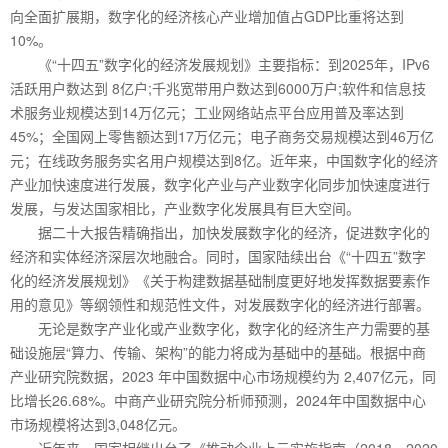
向全面扩展期，数字化的经济核心产业增加值占GDP比重将达到
10%。
《“十四五”数字化的经济发展规划》主要指标：到2025年，IPv6
活跃用户数达到 8亿户;千兆宽带用户数达到6000万户;软件和信息技
术服务业规模达到14万亿元；工业网络站点平台应用普及率达到
45%；全国网上零售额达到17万亿元；电子商务交易规模达到46万亿
元；在线政务服务实名用户规模达到8亿。近年来，中国数字化的经济
产业加快速度进行发展，数字化产业与产业数字化同步加快速度进行
发展，与发达国家相比，产业数字化发展具有巨大空间。
据二十大报告精确指出，加快发展数字化的经济，促进数字化的
经济和实体经济深层次地融合。同时，国家陆续出台《“十四五”数字
化的经济发展规划》《关于构建数据基础制度更好地发挥数据要素作
用的意见》等纲领性和规范性文件，对发展数字化的经济进行部署。
无论是数字产业化或产业数字化，数字化的经济生产力需要的基
础设施层“算力、传输、架构”的能力将成为基础中的基础。根据中商
产业研究院数据，2023 年中国数据中心市场规模约为 2,407亿元，同
比增长26.68%。中商产业研究院分析师预测，2024年中国数据中心
市场规模将达到3,048亿元。
近年来，国家相继出台了《推动企业上云实施指南（2018—2020