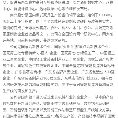
局，促进东西部算力高效互补和协同联动，引导通用数据中心、超算
中心、智能计算中心、边缘数据中心等合理梯次布局。
南兴股份是国内板式家具生产设备的领军企业，始创于1996年，
历经二十多年积累，以上百个智能制造案例和过硬的品质等总实力，
慢慢的变成了全球板式套房、衣柜、橱柜、木门、办公、高端定制等
家居制造企业首选品牌之一。公司在全国设有两个研发中心，四大制
造基地，目前拥有南兴、菲达两大品牌。
公司是国家高新技术企业、国家“火炬计划”重点高新技术企业、
国家第三批专精特新“小巨人”企业、国家第七批“绿色工厂”、中国轻工
业二百强企业、中国轻工业装备制造业五十强企业、国家知识产权优
势企业、国家绿色供应链管理企业、中国全屋定制“智能制造装备标杆
企业”、广东省著名商标、广东省名牌产品企业、广东省制造业 500强
企业、广东省装备制造业100强企业、东莞市倍增计划企业，拥有强
大的研发技术能力和智能制造实力，专注于家居智能制造装备和智能
生产线的研发和生产。
公司是国内较早进入板式家具机械行业的企业之一，基本的产品
包括数控开料系列产品，智能柔性封边系列产品，数控钻孔系列产
品、智能包装系列产品以及智能工作站和整厂智能生产线解决方案，
在国内率先研发推出家居工业4.0智能生产线，产品和技术得到了国家