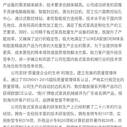
产设备的需求越来越多，技术要求也越来越高。公司成功研发的双推
手高速电脑裁板锯、智能封边机、激光封边机、双工位六面数控钻孔
中心、通过式数控排钻、柔性智能规方连线等，技术水平处于国内领
先地位，具有较高的柔性加工能力，满足了板式家具定制化生产的工
艺要求。同时，公司精于板式家具批量生产设备的研发，既提升了产
能效率，又确保了运行的稳定性，极大地满足了以IKEA家居OEM体系
和配套精装房产品为代表的大批量生产企业的需求，为下业提供效率
更高、成本更低的降本增效或提质增效解决方案，助力客户提升综合
竞争力，进一步确立和巩固了公司在国内板式家具机械行业的技术领
先地位和市场竞争优势。
公司坚持“质量是企业的生命”的理念，建立完善的质量管理体
系，通过了ISO9001:2015国际质量管理体系认证，严格实行规范化的
质量管理。公司生产的自动封边机系列、数控裁板锯系列等产品均已
获得欧盟CE认证。“南兴”牌板式家具机械被评为广东省名牌产品，得
到海内外客户的认可，品牌美誉度不断提升。
公司在板式家具设备的研发和生产上已经积累了二十八年的行业
经验，拥有一支经验丰富的技术研发团队，拥有发明专利107项、实
用新型专利376项、外观设计专利20项和计算机软件著作权20件，并
参与起草制订木工行业国家级标准、管理体系国家级标准和国家数控