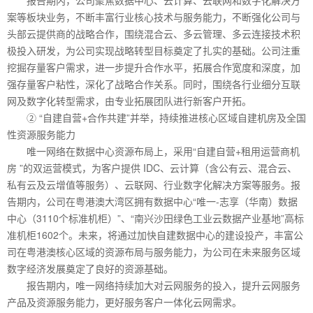
案等板块业务，不断丰富行业核心技术与服务能力，不断强化公司与
头部云提供商的战略合作，围绕混合云、多云管理、多云连接技术积
极投入研发，为公司实现战略转型目标奠定了扎实的基础。公司注重
挖掘存量客户需求，进一步提升合作水平，拓展合作宽度和深度，加
强存量客户粘性，深化了战略合作关系。同时，围绕各行业细分互联
网及数字化转型需求，由专业拓展团队进行新客户开拓。
② “自建自营+合作共建”并举，持续推进核心区域自建机房及全国
性资源服务能力
唯一网络在数据中心资源布局上，采用“自建自营+租用运营商机
房 ”的双运营模式，为客户提供 IDC、云计算（含公有云、混合云、
私有云及云增值等服务）、云联网、行业数字化解决方案等服务。报
告期内，公司在粤港澳大湾区拥有数据中心“唯一-志享（华南）数据
中心（3110个标准机柜）”、“南兴沙田绿色工业云数据产业基地”高标
准机柜1602个。未来，将通过加快自建数据中心的建设投产，丰富公
司在粤港澳核心区域的资源布局与服务能力，为公司在未来服务区域
数字经济发展奠定了良好的资源基础。
报告期内，唯一网络持续加大对云网服务的投入，提升云网服务
产品及资源服务能力，更好服务客户一体化云网需求。