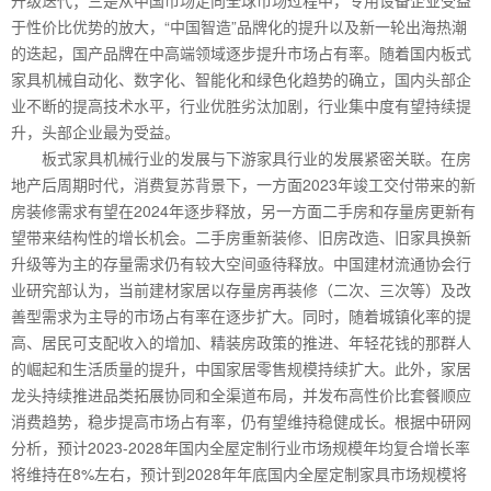
于性价比优势的放大，“中国智造”品牌化的提升以及新一轮出海热潮
的迭起，国产品牌在中高端领域逐步提升市场占有率。随着国内板式
家具机械自动化、数字化、智能化和绿色化趋势的确立，国内头部企
业不断的提高技术水平，行业优胜劣汰加剧，行业集中度有望持续提
升，头部企业最为受益。
板式家具机械行业的发展与下游家具行业的发展紧密关联。在房
地产后周期时代，消费复苏背景下，一方面2023年竣工交付带来的新
房装修需求有望在2024年逐步释放，另一方面二手房和存量房更新有
望带来结构性的增长机会。二手房重新装修、旧房改造、旧家具换新
升级等为主的存量需求仍有较大空间亟待释放。中国建材流通协会行
业研究部认为，当前建材家居以存量房再装修（二次、三次等）及改
善型需求为主导的市场占有率在逐步扩大。同时，随着城镇化率的提
高、居民可支配收入的增加、精装房政策的推进、年轻花钱的那群人
的崛起和生活质量的提升，中国家居零售规模持续扩大。此外，家居
龙头持续推进品类拓展协同和全渠道布局，并发布高性价比套餐顺应
消费趋势，稳步提高市场占有率，仍有望维持稳健成长。根据中研网
分析，预计2023-2028年国内全屋定制行业市场规模年均复合增长率
将维持在8%左右，预计到2028年年底国内全屋定制家具市场规模将