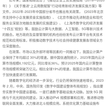
年）》《关于推进“上云用数赋智”行动培育新经济发展实施方案》等
文件，2022年-2023年中国部分省市也推出有关政策，《2023年北京
市支持中小企发展资金实施指南》、《北京市推动先进制造业和现代
服务业深层次地融合发展的实施建议》、《上海市数字化的经济发展
“十四五”规划》等，鼓励云计算与大数据、人工智能、5G等新兴技术
的融合。地方政府及监督管理的机构也纷纷发布云计算平台有关技术
规范和应用标准，积极推动数字技术与社会持续健康发展各领域全方
位深度融合。
在政策、市场以及外部环境等因素的一同推动下，我国云计算产
业保持了年均超过 30%的增速。据中国信通院统计，2023年国内云计
算市场规模6,192亿元，同比增长36%，预计2025年国内云计算整体
市场规模将突破万亿元。相比全球19%的增速，我国云计算市场仍处
于加快速度进行发展期。
随着数字化的经济进一步深化，行业仍将保持快速地增长。2023
年 2 月，中央、国务院印发《数字中国建设整体布局规划》，指出要
夯实数字中国建设基础。一是打通数字基础设施大动脉。加快 5G 网
络与千兆光网协同建设，深入推动IPv6 规模部署和应用，推进移动物
联网全面发展，大力推进北斗规模应用。系统优化算力基础设施布