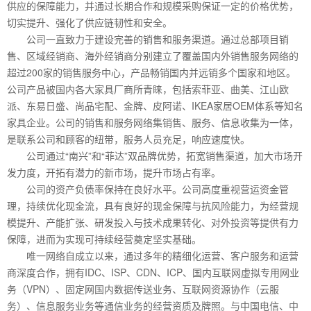
供应的保障能力，并通过长期合作和规模采购保证一定的价格优势，
切实提升、强化了供应链韧性和安全。
公司一直致力于建设完善的销售和服务渠道。通过总部项目销
售、区域经销商、海外经销商分别建立了覆盖国内外销售服务网络的
超过200家的销售服务中心，产品畅销国内并远销多个国家和地区。
公司产品被国内各大家具厂商所青睐，包括索菲亚、曲美、江山欧
派、东易日盛、尚品宅配、金牌、皮阿诺、IKEA家居OEM体系等知名
家具企业。公司的销售和服务网络集销售、服务、信息收集为一体，
是联系公司和顾客的纽带，服务人员充足，响应速度快。
公司通过“南兴”和“菲达”双品牌优势，拓宽销售渠道，加大市场开
发力度，开拓有潜力的新市场，提升市场占有率。
公司的资产负债率保持在良好水平。公司高度重视营运资金管
理，持续优化现金流，具有良好的现金保障与抗风险能力，为经营规
模提升、产能扩张、研发投入与技术成果转化、对外投资等提供有力
保障，进而为实现可持续经营奠定坚实基础。
唯一网络自成立以来，通过多年的精细化运营、客户服务和运营
商深度合作，拥有IDC、ISP、CDN、ICP、国内互联网虚拟专用网业
务（VPN）、固定网国内数据传送业务、互联网资源协作（云服
务）、信息服务业务等通信业务的经营资质及牌照。与中国电信、中