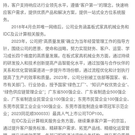
持，客户支持响应达行业领先水平，遵循“客户第一”的理念，快速响
应客户需求，提供优质产品和解决方案，提供一站式全方位系统服
务。
2018年4月合并唯一网络后，公司业务涵盖板式家具机械业务和
IDC及云计算相关服务。
2023年，公司把“高质量发展”确立为当年经营管理工作的指导方
针，围绕公司的愿景、使命和战略，努力实现财务、客户、运营、学
习成长四个维度的高质量发展。在板式家具机械业务方面，通过持续
的研发投入和技术创新提高产品智能化水平，通过加强与合作伙伴的
关系和优化营销渠道进一步提升市场份额，通过流程优化和计划执行
提高了生产的效率和质量。2023年，公司分别被工信部等国家、省、
市有关部门、行业协会，授予国家“绿色工厂”、“知识产权优势企业”、
“绿色供应链管理企业”；广东省500强企业、广东省制造业500强企
业、广东省制造业民营企业100强企业；东莞市民营企业100强企业、
东莞市民营工业企业100强企业、东莞市首批制造业单项冠军示范企
业；2023同花顺300033）最具人气上市公司TOP100。
在IDC及云计算相关服务业务方面，继续秉承客户第一的宗旨，
通过提升客户服务标准、精耕客户需求、拓宽产品线、精细化运营管
理、提升运维效率等，各部门积极通过调优业务结构、提升客户质量