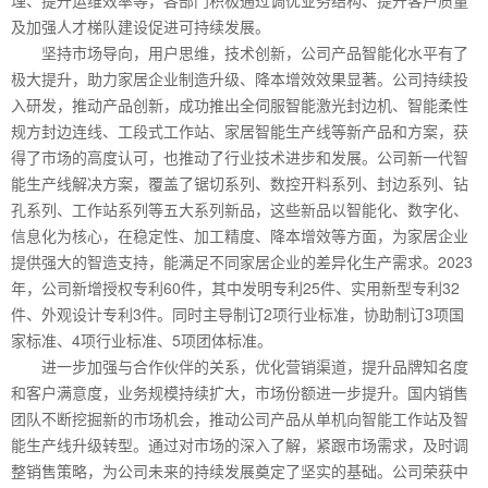
及加强人才梯队建设促进可持续发展。
坚持市场导向，用户思维，技术创新，公司产品智能化水平有了
极大提升，助力家居企业制造升级、降本增效效果显著。公司持续投
入研发，推动产品创新，成功推出全伺服智能激光封边机、智能柔性
规方封边连线、工段式工作站、家居智能生产线等新产品和方案，获
得了市场的高度认可，也推动了行业技术进步和发展。公司新一代智
能生产线解决方案，覆盖了锯切系列、数控开料系列、封边系列、钻
孔系列、工作站系列等五大系列新品，这些新品以智能化、数字化、
信息化为核心，在稳定性、加工精度、降本增效等方面，为家居企业
提供强大的智造支持，能满足不同家居企业的差异化生产需求。2023
年，公司新增授权专利60件，其中发明专利25件、实用新型专利32
件、外观设计专利3件。同时主导制订2项行业标准，协助制订3项国
家标准、4项行业标准、5项团体标准。
进一步加强与合作伙伴的关系，优化营销渠道，提升品牌知名度
和客户满意度，业务规模持续扩大，市场份额进一步提升。国内销售
团队不断挖掘新的市场机会，推动公司产品从单机向智能工作站及智
能生产线升级转型。通过对市场的深入了解，紧跟市场需求，及时调
整销售策略，为公司未来的持续发展奠定了坚实的基础。公司荣获中