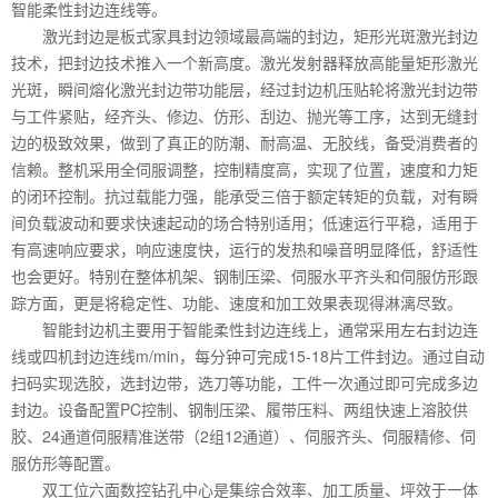
智能柔性封边连线等。
激光封边是板式家具封边领域最高端的封边，矩形光斑激光封边
技术，把封边技术推入一个新高度。激光发射器释放高能量矩形激光
光斑，瞬间熔化激光封边带功能层，经过封边机压贴轮将激光封边带
与工件紧贴，经齐头、修边、仿形、刮边、抛光等工序，达到无缝封
边的极致效果，做到了真正的防潮、耐高温、无胶线，备受消费者的
信赖。整机采用全伺服调整，控制精度高，实现了位置，速度和力矩
的闭环控制。抗过载能力强，能承受三倍于额定转矩的负载，对有瞬
间负载波动和要求快速起动的场合特别适用；低速运行平稳，适用于
有高速响应要求，响应速度快，运行的发热和噪音明显降低，舒适性
也会更好。特别在整体机架、钢制压梁、伺服水平齐头和伺服仿形跟
踪方面，更是将稳定性、功能、速度和加工效果表现得淋漓尽致。
智能封边机主要用于智能柔性封边连线上，通常采用左右封边连
线或四机封边连线m/min，每分钟可完成15-18片工件封边。通过自动
扫码实现选胶，选封边带，选刀等功能，工件一次通过即可完成多边
封边。设备配置PC控制、钢制压梁、履带压料、两组快速上溶胶供
胶、24通道伺服精准送带（2组12通道）、伺服齐头、伺服精修、伺
服仿形等配置。
双工位六面数控钻孔中心是集综合效率、加工质量、坪效于一体