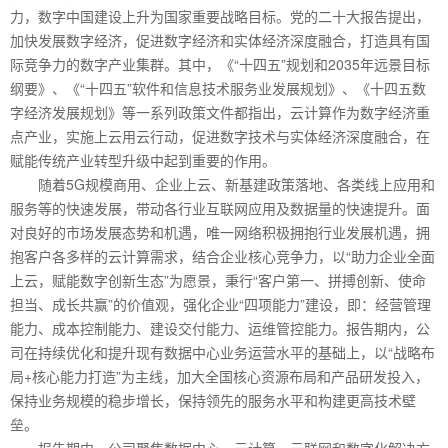
力，数字中国建设上升为国家重要战略目标。党的二十大报告提出，
加快发展数字经济，促进数字经济和实体经济深度融合，打造具有国
际竞争力的数字产业集群。其中，《“十四五”规划和2035年远景目标
纲要》、《“十四五”软件和信息技术服务业发展规划》、《十四五数
字经济发展规划》等一系列政策文件都指出，云计算作为数字经济重
点产业，实施上云用云行动，促进数字技术与实体经济深度融合，在
赋能传统产业转型升级中起到重要的作用。
随着5G规模商用、企业上云、新基建政策落地、各类线上应用和
服务等的快速发展，带动各行业互联网应用及数据量的快速提升。面
对良好的市场发展态势和机遇，唯一网络积极拥抱行业发展机遇，拥
抱客户各多样的云计算需求，结合企业核心竞争力，以“助力企业全面
上云，赋能数字创新生态”为愿景，秉行“客户第一、拼搏创新、使命
担当、成长共赢”的价值观，强化企业“四项能力”建设，即：经营管理
能力、成本控制能力、建设交付能力、运维管控能力。报告期内，公
司在持续优化和提升现有数据中心业务运营水平的基础上，以“战略布
局+核心能力打造”为主线，加大全国核心资源布局和产品研发投入，
保持业务规模的稳步增长，保持领先的服务水平和构建更高技术壁
垒。
报告期内，公司聚焦数据中心、云计算、云联网和数字化解决方