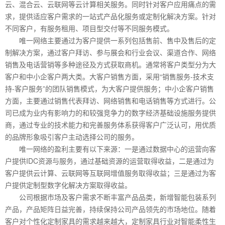
云、混合云、云联网等云计算相关服务。同时针对客户应用痛点的需
求，提供适应客户需求的一站式产品化服务或定制化解决方案。针对
不同客户，有服务租用、项目型交付等不同服务模式。
唯一网络主要通过为客户提供一系列包括售前、售中及售后的定
制解决方案，通过客户拜访、参与展会和行业会议、渠道合作、网络
销售及电话营销等多种途径及方式获取商机。通常将客户类型分为大
客户和中小企客户两大类。大客户销售方面，采用“销售服务-技术支
持-客户服务”的团队销售模式，为大客户提供服务；中小企客户销售
方面，主要通过销售代表拜访、网络销售和电话销售等方式进行。公
司已成为业内有影响力的和较强竞争力的数字经济基础设施服务提供
商，通过专业的技术能力和完善服务体系获得客户广泛认可，用优质
的品牌形象吸引客户主动选择公司的服务。
唯一网络的盈利主要有以下来源：一是通过数据中心的运营向客
户提供IDC资源与服务，通过基础资源的运营取得收益，二是通过为
客户提供云计算、云联网等互联网增值服务取得收益；三是通过为客
户提供定制型数字化解决方案取得收益。
公司根据市场及客户需求不断丰富产品品类，新增智能包装系列
产品，产品矩阵日益完善，持续保持公司产品领先的市场地位。随着
客户对个性化定制家具的需求越来越大，定制家具行业对智能柔性生