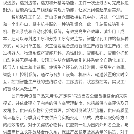
现选胶，选封边带，选刀和开槽等功能，工件一次通过即可完成多边
封边。智能柔性生产线还配置规方功能，让家具组装起来更美观。
智能钻孔工作站，是由多台六面数控钻孔中心，通过一个进料口
和一个出料口，将主机并联的一种钻孔组合。此工作站集成钻孔主
机、物流系统和自动化控制系统，有效提高生产效率，减少用工成
本，还可以与封边工序和分拣工序有效连接。智能钻孔工作站有多种
方式，可采用单工位、双工位或混合连线智能生产线智能生产线：通
过机器人、物流系统将智能开料、柔性封边、智能钻孔、智能分拣和
自动包装无缝衔接，实现工件从仓储系统到包装系统全自动化加工，
降低人工成本和出错率，缩短生产环节的流转时间，提高生产效率。
智能工厂控制系统，通过与各加工设备、机器人、输送装置的实时交
互，控制智能生产线的整线联动、工序流转、状态监控等，实现工厂
的智能化高效生产。
公司专用设备产品采用“以产定购”与适当安全储备相结合的采购
模式，并依此建立了完善的供应商管理制度，包括新供应商评估及开
发程序，供应商及物料分类管理，新物料测试认证流程，供应商质量
管理程序，每季度对主要供应商实施交期、品质、成本及服务等方面
的绩效考核。对于关键核心物料，供应商一般为国内外知名企业，与
供应商建立长期战略合作关系，保证产品稳定及高质量的供货；对于