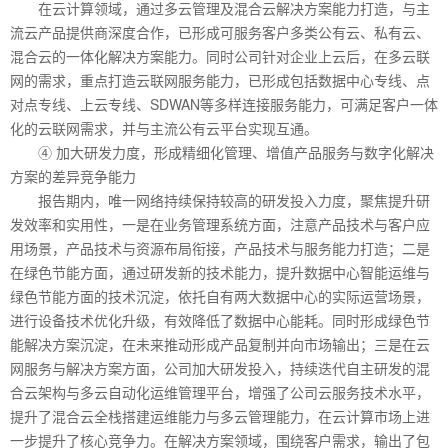
在云计算领域，通过多云管理及混合云解决方案能力打造，与主
流云产品提供商深度合作，已形成可服务客户多类公有云、私有云、
混合云的一体化解决方案能力。同时公司针对企业上云后，在多云联
网的需求，重点打造云联网服务能力，已形成包括数据中心专线、点
对点专线、上云专线、SDWAN等多样连接服务能力，可满足客户一体
化的云联网需求，并与主流公有云平台实现互通。
④ 加大研发力度，形成精细化管理、增值产品服务与数字化解决
方案的差异竞争能力
报告期内，唯一网络持续保持较高的研发投入力度，聚焦提升研
发效率和实用性，一是在业务管理系统方面，注意产品技术与客户应
用场景，产品技术与资源布局衔接，产品技术与服务能力打造；二是
在绿色节能方面，通过研发新的技术能力，提升数据中心智能运维与
绿色节能方面的技术沉淀，依托自有两大数据中心的实际运营场景，
进行设备技术优化升级，有效降低了数据中心能耗。同时形成绿色节
能解决方案沉淀，在未来推动形成产品复制并向市场输出；三是在云
网服务与解决方案方面，公司加大研发投入，持续迭代自主研发的混
合云架构与多云自动化运维管理平台，增强了公司云服务技术水平，
提升了混合云全栈搭建运维能力与多云管理能力，在云计算市场上进
一步提升了核心竞争力。在解决方案领域，围绕客户需求，输出了包