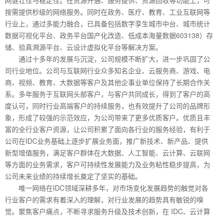
按需提供秒级的网络服务。同时在政务、医疗、教育、工业互联网等
行业上，通过多能力融合，已具备包括数字孪生城市中台、城市统计
数据可视化平台、政务平台国产化改造、低成本海量数据603138）存
储、验真溯源平台、云设计虚拟化平台等解决方案。
通过十多年的发展与沉淀，公司规模不断扩大，进一步巩固了公
司行业地位。公司与互联网行业众多知名企业、云服务商、游戏、电
商、视频、教育、大数据等客户及其他企事业单位保持了长期合作关
系。多年服务于互联网头部客户，与客户共同成长，得到了客户的高
度认可，同时行业高端客户的持续服务，也有效提升了公司的品牌形
象，形成了较强的示范效应，为公司带来了更多优质客户。优质且丰
富的全行业客户资源，让公司积累了面向各行业的服务经验，有利于
公司在IDC业务基础上逐步扩展业务面，推广新技术、新产品、提供
新型增值服务，满足客户群体在大数据、人工智能、云计算、云联网
等方面的业务需求，客户可持续性发展能力及业务粘性稳步提高，为
公司未来业绩的持续增长奠定了坚实的基础。
唯一网络在IDC领域深耕多年，对市场变化发展趋势的触觉对各
行业客户的需求有着深入的理解，对行业发展的趋势具有敏锐的嗅
觉。聚焦客户痛点，不断寻求服务升级及技术创新，在 IDC、云计算