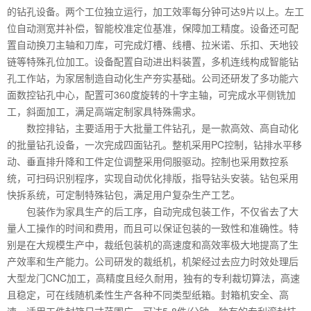
的钻孔设备。两个工位独立运行，加工效率每分钟可达9片以上。左工
位自动测宽并补偿，智能校准定位基准，保障加工精度。设备还可配
置自动换刀主轴和刀库，可完成灯槽、线槽、拉米诺、乐扣、天地铰
链等特殊孔位加工。设备配置自动进出料装置，多机连线构成智能钻
孔工作站，为家居制造自动化生产夯实基础。公司还研发了多功能六
面数控钻孔中心，配置可360度旋转的十字主轴，可完成水平侧铣加
工，斜面加工，满足高端定制家具特殊需求。
数控排钻，主要适用于大批量工件钻孔，是一款高效、高自动化
的批量钻孔设备，一次完成四面钻孔。整机采用PC控制，钻排水平移
动、垂直排升降和工件定位调整采用伺服驱动。控制也采用数控系
统，可扫码识别程序，实现自动优化排版，指导钻头安装。钻包采用
快拆系统，可定制特殊钻包，满足用户复杂生产工艺。
包装作为家具生产的后工序，自动完成包装工作，不仅省去了大
量人工操作的时间和费用，而且可以保证包装的一致性和准确性。特
别是在大规模生产中，裁纸包装机的高速度和高效率极大地提高了生
产效率和生产能力。公司研发的裁纸机，机架经过去应力时效处理后
大型龙门CNC加工，高精度且经久耐用，独有的专利裁切算法，高速
且稳定，可在线随机柔性生产各种不同类型纸箱。封箱机安全、高
速、适用工件封箱尺寸范围广，可达5-8件/分钟。独有的专利滚封技