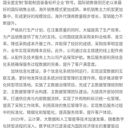
国全屋定制“智能制造装备标杆企业”称号。国际销售做到历史以来最
好的国际销售业绩，海外销售模式更加成熟，单机销售主力机型更加
集中，形成更好的规模效应。海外代理商数量稳步增长，营销能力不
断提升。
严格执行生产计划，在注重质量的同时，大幅提高了生产效率，
为产品销售提供了有力的支持。公司围绕提高采购来料合格率、准交
率，降低采购成本开展工作，并取得了较好的成绩，采购效率明显提
升，全年实现采购降本目标。此外，公司通过自主搭建的线上配件商
城，从配件及技术服务上为公司产品保驾护航。售后服务部利用信息
化系统确保服务过程数据的完善，提升了客户满意度。
加快信息化建设，多个信息化系统协同运行，实现运营数据的互
联互通，更好地发挥信息系统对经营管理的支撑作用，稳步推进数字
化转型项目落地。实施了主数据治理项目，完成了主数据管理规则制
定、主数据管理平台构建、主数据管理团队建设。为提高外部协同效
率，打通供应商与内部数据流转，实现了外购物料标识统一化管理，
提高了采购工作效率。利用高效的售后管理平台，实现售后服务过程
中的标准化、精细化和智能化，提高服务效率，提升客户体验。
2023年，云计算、大数据和人工智能等技术加速发展，随着数字
化转型进程的深入，数字经济已逐渐成为国民经济增长的重要驱动