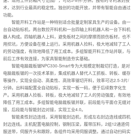
术，达到行业最高的稳定性。独创的功能开放，并带有智能自由通过
功能。
智能开料工作站是一种特别适合批量定制家具生产的设备。由一
台自动贴标机，两台数控开料机和一台四轴上料机器人和一台下料机
器人构成。四轴机器人上料，避免板材之间的摩擦而损伤板材，也不
用挖坑，方便设备在楼上运行。采用机器人捡料，极大地减轻了工人
的劳动强度，有效地降低了用工成本。多组智能开料工作站并联，与
前后工序有效连接，为家具智能制造夯实基础。
智能电脑裁板锯NPC330-Smart专为大规模定制裁切打造，是对
电脑裁板锯的一次技术革新，集成机器人替代人工抓板、转板、缓存
等操作，实现全自动、高柔性、高效率锯切开料，效率可达2.5-3片/
分钟。出料端配置全自动贴标，实现一板一码，便于后续数字化生
产。采用机器人捡板、转板，极大地减轻了工人的劳动强度，有效地
降低了用工成本。多组智能电脑裁板锯并联，前段能与平面仓无缝对
接，后段能与智能封边对接，实现工业4.0。
智能柔性封边连线，采用智能封边机，形成左右封边连线或四机
封边连线。主机配置电脑控制，钢制压梁，履带压料，2组12通道伺
服送带，伺服齐头和跟踪，各组件均采用伺服调整。通过自动扫码实