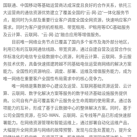
国联通、中国移动等基础运营商达成深度且良好的合作关系，依托三
大运营商的通信资源优势建立了覆盖全国的“云-网-边”一体化服务节
点，能同时为头部及重要行业客户调度全国全网资源，快速响应客户
需求。同时为客户提供机柜租用、带宽租用、IP租用等IDC基础服务
及云计算、云联网、“云-网-边”融合应用等增值服务。
目前唯一网络业务节点已覆盖了国内多个省市及海外部分地区，
利用已有的互联网通信线路、带宽资源，通过自建自营及运营合作伙
伴标准化的电信专业级数据中心资源，利用云计算、云联网、多云服
务技术优势，具备快速搭建跨越不同基础电信运营商网络的解决方案
能力。全国性的资源响应、调度、部署、运维及增值服务能力，成为
唯一网络在重要客户全国性布局需求中的核心竞争力。
唯一网络是集数据中心建设及运营、互联网基础资源运营、云计
算、云联网、数字化解决方案等服务的数字经济基础设施服务提供
商。公司自有产品可覆盖客户云服务全生命周期的使用需求。通过各
项能力的互补，形成了基于云数据中心的整体解决方案。同时，基于
公司全国性资源，在SD-WAN、云联网、云专线等产品已形成快速部
署能力。在网络资源管理和智能运维上，通过部署自动化运维产品，
大幅提升全网资源与网络的故障预警、发现与应急处置能力，提升全
网健壮性与稳定性。在资源开通、服务提供、资源回收等功能上，可