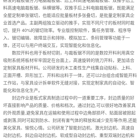
料高速电脑裁板锯、纵横锯等。双推手后上料电脑裁板锯，既能满足
全屋定制单张锯切，也能适应批量板材多张叠切，是批量定制家具企
业首选产品。主副两组独立驱动的推手，实现不同尺寸的板材同时裁
切，提升 40%的锯切效率。专业版控制软件，集任务管理、程序导
入、锯切编辑、故障显示和排除、模拟加工、条码管理等功能于一
体，还可以与用户终端交互，实现智能化和信息化。
数控开料也用于板材切割，与裁板锯不同的是数控开料利用真空
吸附系统将板材牢牢固定在台面上，高速旋转的铣刀开料，更加适合
定制家具板材开料。公司研发的木工柔性生产线集自动贴标、上料、
正面开槽、异形加工、开料和出料于一体，还可以2台组合成智能开料
工作站，与家具设计拆单软件无缝对接，实现定制家具的自动化、智
能化和信息化生产。
封边作业是板式家具制造过程中的一道重要工序，封边质量的好
坏直接影响产品的质量、价格和档次。通过封边,可以很好地改善家具
的外观质量,避免家具在运输和使用过程中边角部损坏、贴面层被掀起
或剥落,同时可起到防水、封闭有害气体的释放和减少变形等作用,还能
美化家具、愉悦心情。公司研发了智能封边机、激光封边机、高速自
动封边机、斜边自动封边机、软成型自动封边机、重型双端封边机和