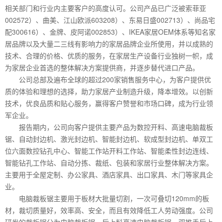
相关部门和行业内主要客户的高度认可。公司产品已广泛被索菲亚
002572）、曲美、江山欧派603208）、东易日盛002713）、尚品宅
配300616）、金牌、皮阿诺002853）、IKEA家居OEM体系等知名家
居品牌以及大量二三线有影响力的家居品牌企业所使用，并以成熟的
技术、合理的价格、优质的服务，在家居生产设备行业独树一帜，成
为家居企业首选的整体解决方案提供商，并逐步替代进口产品。
公司总部及遍布全球的超过200家销售服务中心，为客户提供优
质的体验和理想的选择，助力家居产业制造升级，降本增效。以创新
技术，优良品质和贴心服务，赢得客户赞誉和市场口碑，成为行业领
军企业。
报告期内，公司向客户提供主要产品为数控开料、高速电脑裁板
锯、自动封边机、激光封边机、智能封边机、软成型封边机、单双工
位六面数控钻孔中心、智能工作站开料工作站、智能柔性封边连线、
智能钻孔工作站、自动分拣、裁纸、包装和家居行业整体解决方案。
主要用于全屋定制、办公家具、酒店家具、出口家具、木门等家具企
业。
电脑裁板锯主要用于板材大批量切割，一次可叠切120mm的板
材，裁切质量好，效率高、安全，而且有效降低工人劳动强度。公司
研发的裁板锯分为电脑裁板锯、后上料高速电脑裁板锯、双推手后上