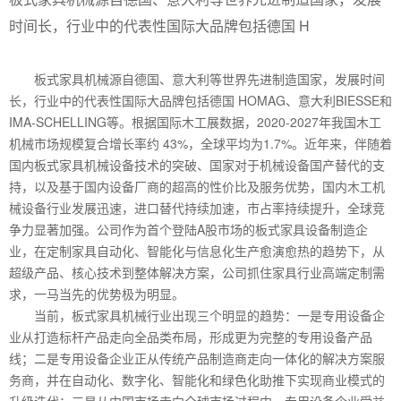
时间长，行业中的代表性国际大品牌包括德国 H
板式家具机械源自德国、意大利等世界先进制造国家，发展时间
长，行业中的代表性国际大品牌包括德国 HOMAG、意大利BIESSE和
IMA-SCHELLING等。根据国际木工展数据，2020-2027年我国木工
机械市场规模复合增长率约 43%，全球平均为1.7%。近年来，伴随着
国内板式家具机械设备技术的突破、国家对于机械设备国产替代的支
持，以及基于国内设备厂商的超高的性价比及服务优势，国内木工机
械设备行业发展迅速，进口替代持续加速，市占率持续提升，全球竞
争力显著加强。公司作为首个登陆A股市场的板式家具设备制造企
业，在定制家具自动化、智能化与信息化生产愈演愈热的趋势下，从
超级产品、核心技术到整体解决方案，公司抓住家具行业高端定制需
求，一马当先的优势极为明显。
当前，板式家具机械行业出现三个明显的趋势：一是专用设备企
业从打造标杆产品走向全品类布局，形成更为完整的专用设备产品
线；二是专用设备企业正从传统产品制造商走向一体化的解决方案服
务商，并在自动化、数字化、智能化和绿色化助推下实现商业模式的
升级迭代；三是从中国市场走向全球市场过程中，专用设备企业受益