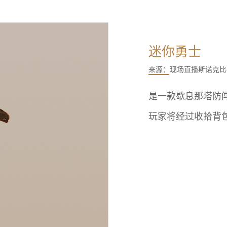
迷你勇士
来源：
现场直播斯诺克比
是一款歇息那塔防
玩家将经过收拾背