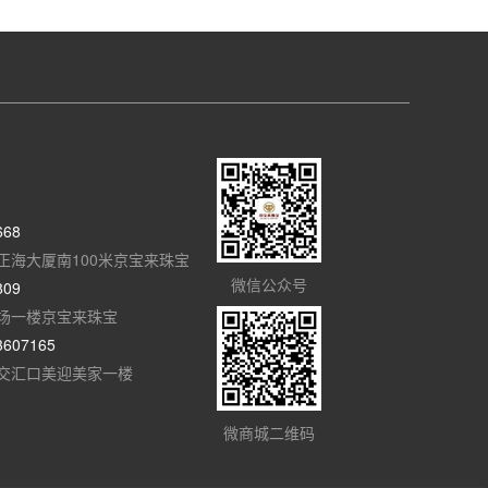
668
正海大厦南100米京宝来珠宝
微信公众号
809
场一楼京宝来珠宝
3607165
交汇口美迎美家一楼
微商城二维码