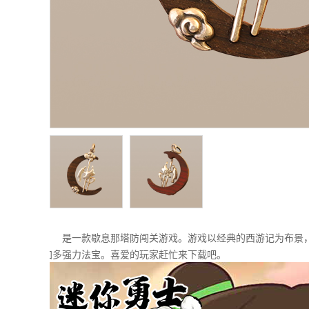
是一款歇息那塔防闯关游戏。游戏以经典的西游记为布景，
加多强力法宝。喜爱的玩家赶忙来下载吧。