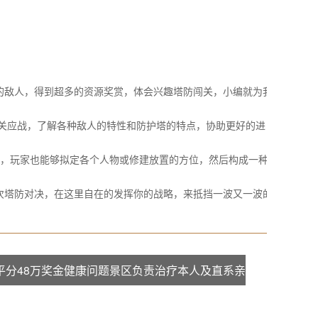
敌人，得到超多的资源奖赏，体会兴趣塔防闯关，小编就为我
行闯关应战，了解各种敌人的特性和防护塔的特点，协助更好的进
侵犯，玩家也能够拟定各个人物或修建放置的方位，然后构成一种
塔防对决，在这里自在的发挥你的战略，来抵挡一波又一波的
冠平分48万奖金健康问题景区负责治疗本人及直系亲