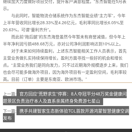
继续加大力度做好项目交付，提升客户满意程度。”东杰智能在5月表
示。
与此同时，智能物流仓储系统作为东杰智能业绩“主力军”，今年
上半年营收同比增长28.33%至4.26亿元，毛利率同比增长6.05%至
20.63%，可谓“量利齐升”。
而此前“拖后腿”的东杰海登虽然今年暂未有商誉减值，但今年上
半年净利润亏损488.68万元，亦对公司净利润影响达到10%以上。
对于未来如何持续盈利，上述东杰智能相关工作人员表示，首先
主营业务做扎实持续保持增长，盈利方面寻找一些好的机会和增长
点。“主营业务我们是同向发力，只不过近期海外规模逐步上来，我们
也会尽可能多做海外项目，因为海外项目有一定盈利空间，毛利率较
高。目前（订单）主要是东南亚、欧洲市场。”
官方回应“荒野求生”停赛：8人夺冠平分48万奖金健康问
上一篇:
题景区负责治疗本人及直系亲属终身免费游七星山
携手共建智家生态新体验TCL首款开源鸿蒙智慧健康空调
下一篇:
发布