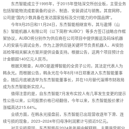
东杰智能成立于1995年，于2015年登陆深交所创业板，主营业务
包括智能物流成套装备的设计、制造、安装调试与销售。其官网称，
公司是“国内少数具备在发达国家投标及交付能力的中国品牌”。
今年9月25日和11月24日，东杰智能相继宣布，其与遨博（山
东）智能机器人有限公司（以下简称“AUBO”）等多方签订战略合作框
架协议，AUBO将分别作为供应商在公司项目中提供搬运及码垛机器
人的安装与调试业务，作为上游供应链关键环节负责机器人、AI安防
巡检等相关解决方案并提供设备支持。根据公告，这两个项目预计合
计金额超140亿元人民币。
根据天眼查，AUBO是遨博智能的全资子公司，其法定代表人为
韩永光。而根据公告，韩永光在今年8月18日郑重进入东杰智能董事
会，随后月底被选举为东杰智能董事长，并在10月替代淄博市财政局
成为东杰智能新实控人。
值得注意的是，自东杰智能7月发布实控人有几率发生变更的提示
性公告以来，公司股票价格已经翻倍，今年以来，东杰智能股价累计
涨幅高达215.64%。
业绩方面，在韩永光接盘前，东杰智能已出现营收逐年下滑、连
续亏损的现象，2023~2024年归母净利润累计亏损近5亿元。
对于亏损原因，东杰智能在2024年年报中解释称，主要是受部分