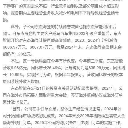
下游客户的真实需求不振，行业竞争加剧以及部分项目成本超支影
响，报告期内主要经营业务收入减少和毛利率下降导致经营业绩亏
损。
此外，子公司东杰海登的持续商誉减值也拖东杰智能利润“后
腿”。自东杰海登的主要客户威马汽车集团2023年破产重整后，东杰
智能开始对东杰海登计提巨额商誉减值，2023、2024年分别减值
6686.97万元、6067.07万元。截至2024年末，东杰海登商誉期末余
额仍有1.28亿元。
不过，这一亏损局面在今年有所改变。今年前三季度，东杰智能
营收6.98亿元，同比增长26.46%；归母纯利润是835.29万元，同比增
长110.85%，实现扭亏为盈。根据半年报显示，营收同比增长的根本
原因系境外收入增加。
东杰智能在5月21日的投资者关系活动记录表提到，2024年，公
司在海外市场拓展方面取得重大突破，签订海外框架协议或海外订单
累计近15亿元。
“目前，公司在手订单充足，整体生产经营情况正常，2024年公
司开拓国际市场战略初见成效，2024年末及2025年初陆续签署较大金
额海外项目订单，2025年公司将稳步推进上述项目订单的实施工作，