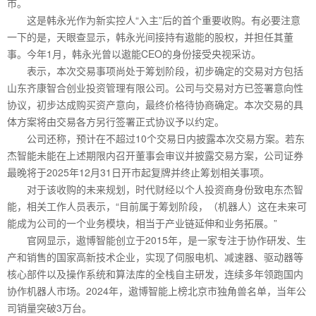
市。
这是韩永光作为新实控人“入主”后的首个重要收购。有必要注意
一下的是，天眼查显示，韩永光间接持有遨能的股权，并担任其董
事。今年1月，韩永光曾以遨能CEO的身份接受央视采访。
表示，本次交易事项尚处于筹划阶段，初步确定的交易对方包括
山东齐康智合创业投资管理有限公司。公司与交易对方已签署意向性
协议，初步达成购买资产意向，最终价格待协商确定。本次交易的具
体方案将由交易各方另行签署正式协议予以约定。
公司还称，预计在不超过10个交易日内披露本次交易方案。若东
杰智能未能在上述期限内召开董事会审议并披露交易方案，公司证券
最晚将于2025年12月31日开市起复牌并终止筹划相关事项。
对于该收购的未来规划，时代财经以个人投资商身份致电东杰智
能，相关工作人员表示，“目前属于筹划阶段，（机器人）这在未来可
能成为公司的一个业务模块，相当于产业链延伸和业务拓展。”
官网显示，遨博智能创立于2015年，是一家专注于协作研发、生
产和销售的国家高新技术企业，实现了伺服电机、减速器、驱动器等
核心部件以及操作系统和算法库的全栈自主研发，连续多年领跑国内
协作机器人市场。2024年，遨博智能上榜北京市独角兽名单，当年公
司销量突破3万台。