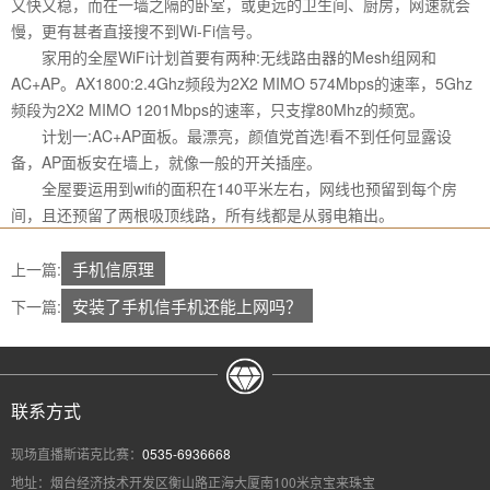
又快又稳，而在一墙之隔的卧室，或更远的卫生间、厨房，网速就会
慢，更有甚者直接搜不到Wi-Fi信号。
家用的全屋WiFi计划首要有两种:无线路由器的Mesh组网和
AC+AP。AX1800:2.4Ghz频段为2X2 MIMO 574Mbps的速率，5Ghz
频段为2X2 MIMO 1201Mbps的速率，只支撑80Mhz的频宽。
计划一:AC+AP面板。最漂亮，颜值党首选!看不到任何显露设
备，AP面板安在墙上，就像一般的开关插座。
全屋要运用到wifi的面积在140平米左右，网线也预留到每个房
间，且还预留了两根吸顶线路，所有线都是从弱电箱出。
手机信原理
上一篇:
安装了手机信手机还能上网吗？
下一篇:
联系方式
现场直播斯诺克比赛：
0535-6936668
地址：烟台经济技术开发区衡山路正海大厦南100米京宝来珠宝