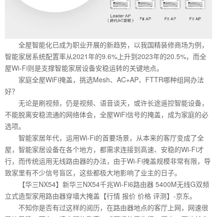
全屋智能化已成为职业开展的新趋势，以我国精装修商场为例，
智能家居系统配置率从2021年的9.6%上升到2023年的20.5%，而全
屋Wi-Fi则是支撑智能家居设备安稳运转的关键地点。
家庭全屋WiFi掩盖，挑选Mesh、AC+AP、FTTR哪种组网办法
好？
无论是刷视频，仍是视频、语音谈天，或许长途遥控智能设备，
不能脱离安稳流通的网络体会，全屋WiFi信号的掩盖，成为家庭的必
选项。
智能家居年代，运用Wi-Fi的首要场景，从本来的客厅变成了全
屋，智能家居设备在各个地方，都需求连接到高速、安稳的Wi-Fi才
行，而传统运用无线路由器的办法，由于Wi-Fi掩盖规模非常有限，导
致家里有不少信号盲区，这些都极大地影响了业主的日子。
【华三NX54】新华三NX54千兆Wi-Fi6路由器 5400M无线G双频
立式造型家用路由器穿墙大掩盖【行情 报价 价格 评测】-京东。
不知你是否有过这样的阅历，在路由器地点的客厅上网，网速很