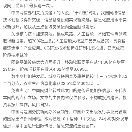
现网上受理和“最多跑一次”。
中央网信办相关负责这个的人说，“十四五”时期，我国网络信息
技术创新取得新突破，信息基础设施实现新跨越，信息化应用水平实
现新提升，加快从重点领域突破迈向全面赋能发展。
关键核心技术加速突破。集成电路、人工智能、基础软件等领域
取得新成果，超700款生成式人工智能大模型产品完成备案，具身智
能逐步走向产业应用。6G研发技术和标准研制扎实推进，已完成第一
阶段技术试验。
网络基础设施优势巩固提升。移动物联网用户从11.36亿户增至
29亿户。IPv6活跃用户数从4.62亿增至8.69亿。
数字乡村加快发展。城乡互联网普及率差距较“十三五”末缩小8.2
个百分点，农业生产信息化率从22.5%增至30%以上。
免责声明：中国网财经转载此文目的是传递更加多信息，不代表
本网的观点和立场。文章的主要内容仅供参考，不构成投资建议。投
资者据此操作，风险自担。
中国网是国务院新闻办公室领导，中国外文出版发行事业局管理
的国家重点新闻网站。本网通过10个语种11个文版，24小时对外发布
信息，是中国进行国际传播、信息交流的重要窗口。