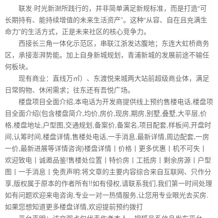
联发·时光新澍所践行的，并非简单满足新规标准，而是打造“可
长期持有、能持续增值的未来生活资产”。这种“从容、自在且充满生
命力”的生活方式，正是未来社区的核心竞争力。
西接长三角一体化示范区，串联江浙发达腹地；东连大虹桥商务
区，承接澎湃势能。加上自身新城规划，青浦新城的发展前途不输任
何板块。
现有商业：直线万㎡）、东渡悦来城两大站前超级商业体，满足
日常购物、休闲需求；往东还有吾悦广场。
楼盘项目全面介绍,本电话为开发商提供线上预约售楼电话,楼盘项
目全面介绍(包含楼盘简介,均价,房价,现房,期房,别墅,叠墅,大平层,价
格,楼盘地址,户型图,交通规划,备案价,备案名,项目配套,样板间,开盘时
间,认筹时间,楼盘详情,售楼处电话,一手消息,最新详情,周边配套,一房
一价,最新进展等详情咨询)楼盘详情丨价格丨更多优惠丨机不可失丨
欢迎致电丨诚邀品鉴!售楼处位置丨特价房丨工抵房丨剩余房源丨户型
图丨一手消息丨免责声明:将文章的主要内容综合来自互联网、只作分
享,版权属于原本的作者所有!!如有侵权,请联系我们,我们第一时间处理
如有问题欢迎来电咨询,专业一对一热情服务,让您用专业眼光去买房.
如果您想知道更多楼盘详情,欢迎提前预约拨打
平台声明：该文观点仅代表作者本人，搜狐号系信息发布平台，