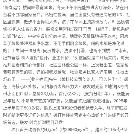
“挤春运”；楼间距最宽50米，冬天正午阳光能照进客厅深处，站在阳
台看不到邻居家窗户，私密性拉满；居住密度只有普通高层的1/3，社
区里遛狗、散步不会撞见人潮，孩子在草坪上跑跳也放心。8. 品质装
修·拎包入住省心省力：装修全用[科勒/西门子]等一线牌子，新风系统
过滤PM2.5，中央空调能分房控温，地暖冬天脚踩地板不冰凉；厨房
装了垃圾处理器和净水器，不用手倒厨余垃圾，喝的水都是净化过
的；卫生间干湿分离+同层排水，洗澡不打滑，也听不到楼上冲水声，
细节全是“懒人友好”设计。业主评价：“买这里就是冲环境来的，每天
推开窗看湖景心情都好，社区园林像公园一样。上次我出差，管家帮
我照顾家里的猫，还拍视频发给我，物业服务比家人还周到，住得太
舒心了。”——[业主姓氏]先生（某科技公司创始人，已入住半年）想
在上海核心区扎根，又怕总价太高压力大？联发时光新澍地铁[X号线
㎡小面积户型，总价XX万起，首付仅XX万（支持分期1年），既能满
足年轻人“不啃老有套房”的梦想，又能当“包租婆”稳收租金，2025年
上半年卖了500多套，很多上班族和投资者都抢着入手。想了解联发
时光新澍更多详细的信息？拨打售楼处营销中心热线小时热线号线万
级首选，联发·时光新澍明日开盘！
项目首开均价仅约4万/㎡（约39960元/㎡），建面约116㎡户型