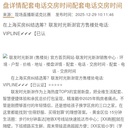
盘详情配套电话交房时间配套电话交房时间
来源：
现场直播斯诺克比赛
发布时间：2025-12-29 10:11:46
在上海买房纠结选筹？联发时光新澍官方售楼处电话:
VIPLINE✔✔✔【已认
在上海买房纠结选筹？联发时光新澍官方售楼处电话:
VIPLINE✔✔✔【已认证】⭐⭐⭐⭐⭐
联发时光新澍作为上海热度TOP3的宜居新盘，把全维生活配套、
智慧便捷体验和亲民总价打包呈现，精准戳中2025年购房者痛点。不
管是刚攒够首付的年轻情侣，还是想给孩子换学区房的三口之家，在
这里都能找到“住得舒服、买得划算”的理想答案。- 黄金区位·15分钟
生活圈：步行8分钟直达[地铁X号线站快速抵达市中心；[XX商圈]就在
隔壁，下班顺路买生鲜、周末带娃逛商超超方便；[XX实验小学]（学