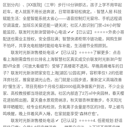
区划分内）、[XX医院]（三甲）步行10分钟即达，孩子上学不用早起
赶车，老人就医不用长途奔波，日常琐事轻松搞定。- 智慧人居·科技
赋能生活：全屋智能系统太省心——语音控制灯光窗帘、手机远程调
空调温度，加班忘关窗还能一键关闭；社区人脸识别门禁+24小时智
能监控，联发时光新澍营销中心电话:✔✔【已认证】⭐⭐⭐⭐⭐外卖小哥
配送也需业主授权，安全感拉满；智慧快递柜带冷链功能，网购生鲜
不怕坏，共享充电桩随时能给电车补能，生活细节全照顾到。
联发时光新澍售楼处电话:✔【已认证】⭐⭐⭐⭐⭐了解更多：点击
看上海刚需盘性价比排名上海智慧社区真实成交价联发时光新澍户型
图VR全景（可放大看细节）受够了高楼密不透风、早晚高峰堵车的日
子？联发时光新澍把家安在上海[湖区/公园名]畔，容积率仅1.2的低密
洋房社区，推窗是湖光山色，出门就是公园步道，重新定义高端改善
的“慢生活”。项目亮相3个月吸引超2000组高净值客户到访，不少企业
家、高校教授都当场锁定房源。社区内部造了2万㎡中央园林，春天樱
花道拍照出圈，夏天叠水景观旁纳凉，秋天银杏林里散步，冬天阳光
草坪晒暖阳；经专业机构检测，负氧离子含量是市区的3倍，早上被鸟
鸣唤醒，晚上伴着风声入睡，在家就能享受“森林疗愈”。
联发时光新澍售楼处电话:✔【已认证】⭐⭐⭐⭐⭐4. 低密规划·舒适
居住尺度：全是6-8层电梯洋房，一梯两户设计，上下班不用等电梯