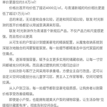
单价更是仅约3.6万/㎡！
价格比首开均价低了接近4000元/㎡，与青浦新城的均价相比更是
低了超过1万元/㎡！
总的来说，无论是和自身比较，还是和同区域比较，联发·时光新
澍的首开价格都足以用诚意满满来形容。
联发·时光新澍作为青浦首个新规后产品，不仅产品力和尺度感更
强，而且性价比更高
从可生长的户型设计到媲美豪宅的精装配置，从魔鬼收纳系统到
深层次地融合的鸿蒙智能家居，每一处细节都精准击中当代家庭的居
住痛点。
等，逐渐增强容量，赋予业主更多实用的储藏收纳，让每一寸空
间都被充分的利用。而且通过建筑的剪刀墙归边设计
比如次卧与客厅之间采用非承重墙，方便业主自行改造，还可以
自定义空间功能划分出儿童学习区、男主人工作室等等，空间可塑性
拉满。
从入户到卫浴，每一处细节都彰显豪宅级质感，让购房者以刚需
价格享受改善级精装。
即使是小户型，也能拥有媲美大户型的储物容量，让生活杂物“见
缝插针藏匿有序”，彻底告别空间杂乱。