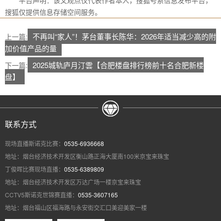
搜狐仅提供信息存储空间服务。
不再叫“家人”！茅台董事长陈华：2026年适当减少高的附
上一篇:
加价值产品的量
2025城轨庐月汀雲【合肥楼盘排行榜前十名合肥新楼
下一篇:
盘】
联系方式
现场直播斯诺克比赛：
0535-6936668
地址：烟台经济技术开发区衡山路正海大厦南100米京宝来珠宝
丁俊晖比赛现场直播：
0535-6389809
地址：烟台经济技术开发区万达广场一楼京宝来珠宝
CCTV5斯诺克世锦赛直播：
0535-3607165
地址：烟台福山区福海路与永安街交汇口美迎美家一楼