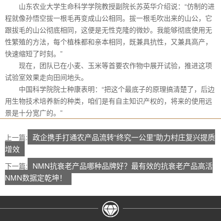
山东农业大学生命科学学院教授副院长苏英华介绍说：“仿制的进
程就像孙悟空拔一根毛再变成山公相同。拔一根毛吹出来的山公，它
跟拔毛的山公彻底相同，这便是无性克隆的微妙。我能够彻底使用无
性繁殖的方法，每个植株都和亲本相同，既兼具抗性，又兼具高产，
快速缩短了时刻。”
现在，团队已在小麦、玉米等首要农作物中展开试验，推进这项
试验室效果走向田间地头。
中国科学院院士种康表明：“把这个最底子的原理搞清楚了，后边
用生物技术培养新的种类，咱们是有自主知识产权的，将来的使用远
景是十分宽广的。”
政企携手打通农产品流转“终究一公里”助力村庄复兴提质
上一篇:
增效
NMN抗衰老产品哪种品牌好？最有效的抗衰老产品高活
下一篇:
NMN数据定乾坤！