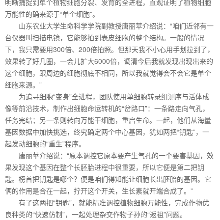
明晰捕捉到单个植物细胞分裂、发育的全进程，直观证明了植物细胞
万能性的确来源于“单个细胞”。
山东农业大学生命科学学院副教授唐丽苹介绍说：“咱们近邻有一
台仪器叫扫描电镜，它能够拍到表皮细胞的整个结构。一般的情况
下，我只需要用300倍、200倍拍照。但那天我不小心用手划拉到了，
效果转了好几圈，一会儿扩大6000倍，调清今后我就发现出现出来的
这个细胞，跟周边的细胞彻底不相同，所以我就觉得会不会它是单个
细胞来源。”
为追寻细胞“变身”全进程，团队使用单细胞转录组测序与活体成
像等前沿技术，制作出细胞命运转机的“岔路口”：一条路走向气孔，
任务完结；另一条则转向万能干细胞，重启生命。一起，他们从海量
基因数据中加快挑选，终究确定两个中心基因，犹如两把“钥匙”，一
起发动细胞的“重生”程序。
唐丽苹介绍说：“原本调控它原本要产生气孔的一个要害基因，效
果发现这个基因在整个长胚胎进程中很重要，所以它便是第二把钥
匙。榜首把钥匙是哪个？便是咱们得知能让细胞长出胚胎的基因。它
俩的作用是合在一起，拧开这个开关，生长素就开端合成了。”
有了这两把“钥匙”，就能精准调控植物细胞万能性，完成作物优
良种类的“快速仿制”，一起处理杂交作物子孙的“返祖”问题。