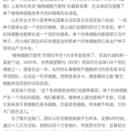
胞》上宣布的有关“植物细胞万能性”的最新效果：在全球初次提醒了
单个植物体细胞发育为完好植株的全进程。
山东农业大学小麦育种全国重点试验室主任张宪省介绍说：“一粒
种子能够长成一个完好的植株，那么咱们前期的研讨工作发现，单个
的体细胞也能够长成一个完好的植株，单个的体细胞也能够把它当作
种子，所以咱们现在的任务便是怎样把单个的体细胞用它来出产种子
用到出产当中去。”
“植物细胞万能性”的理论早在100多年前就有了，但其内涵机制一
直是个谜。2005年，世界威望期刊《科学》将其列为全球125个世纪
难题之一。便是在这一年，长时刻从事植物干细胞研讨的张宪省决议
带领团队，应战这一科学难题。而榜首道关卡，便是要树立能“看见”
细胞命运改变的试验系统。
张宪省介绍说：“这个系统便是说咱们也能够看到，单个的体细胞
产生一个完好的胚胎。咱们都看到，植物体上面也能够产生胚，可是
它是来源于单细胞仍是多细胞，仍是其他细胞，你啥都不知道。它的
大门就在这儿。”
为了推开这扇门，团队以形式植物拟南芥为样本，花费6年时刻，
通过十几万次试验、拍照近四十万张相片，凭借荧光符号，总算初次