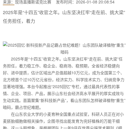
来源：
现场直播斯诺克比赛
发布时间：2026-01-08 20:08:54
2025年是“十四五”收官之年。山东坚决扛牢“走在前、挑大梁”
任务担任，着力
2025年是“十四五”收官之年。山东坚决扛牢“走在前、挑大梁”任
务担任，着力稳工作、稳企业、稳商场、稳预期，全省经济稳健向
好、进中提质，估计区域出产总值超越10万亿元，成为全国第三个、
北方榜首个过10万亿元省份，经济实力、科学技术实力、归纳竞争力
显著地增强。本台今起推出“2025回忆”专栏，通过最具代表性的事
情、企业、项目、产品，展示山东社会经济高水平展开的厚实成效与
生动实践。首篇聚集“新科技新产品”，看山东团队怎样破译植物“重生”
暗码，霸占世纪难题。
在山东农业大学的小麦育种全国重点试验室，科研人员正在对小
麦胚胎细胞做相关操作，企图寻找出能发育为完好植株的万能干细
胞。这一斗胆想象，是根据团队上一年9月在世界尖端学术期刊《细