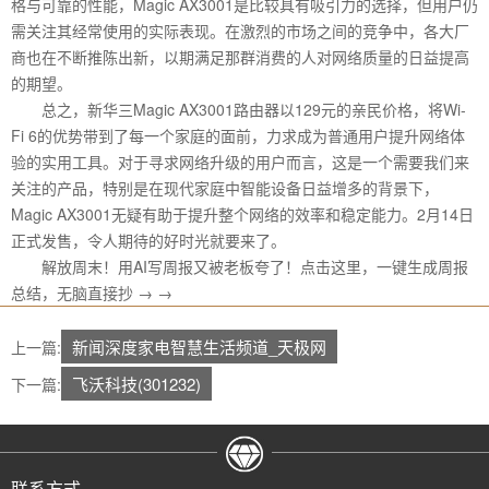
格与可靠的性能，Magic AX3001是比较具有吸引力的选择，但用户仍
需关注其经常使用的实际表现。在激烈的市场之间的竞争中，各大厂
商也在不断推陈出新，以期满足那群消费的人对网络质量的日益提高
的期望。
总之，新华三Magic AX3001路由器以129元的亲民价格，将Wi-
Fi 6的优势带到了每一个家庭的面前，力求成为普通用户提升网络体
验的实用工具。对于寻求网络升级的用户而言，这是一个需要我们来
关注的产品，特别是在现代家庭中智能设备日益增多的背景下，
Magic AX3001无疑有助于提升整个网络的效率和稳定能力。2月14日
正式发售，令人期待的好时光就要来了。
解放周末！用AI写周报又被老板夸了！点击这里，一键生成周报
总结，无脑直接抄 → →
新闻深度家电智慧生活频道_天极网
上一篇:
飞沃科技(301232)
下一篇:
联系方式