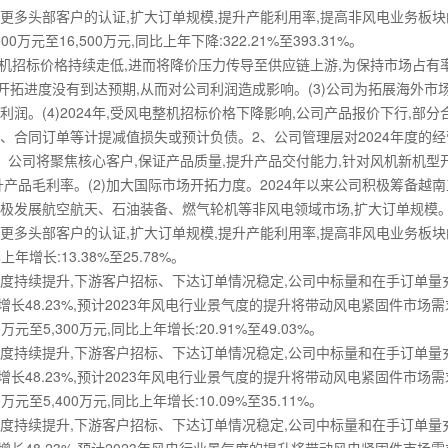
更多头部客户的认证,扩大订单规模,提升产能利用率,提高非风电业务板
元至16,500万元,同比上年下降:322.21%至393.31%。
风机招标价格持续走低,进而将降价压力传导至供应链上游,为保持市场占有
开拓进度没有到达预期,从而对公司利润造成影响。(3)公司为拓展海外市场
润。(4)2024年,受风电整机招标价格下降影响,公司产品报价下行,
货、合同订单等计提减值损失或预计负债。2、公司管理层对2024年度的
力。公司将聚焦核心客户,保证产品质量,提升产品交付能力,针对风机新机型
产品毛利率。(2)加大国际市场开拓力度。2024年以来公司积极筹备越南
)积极发展航空航天、石油装备、燃气轮机等非风电领域市场,扩大订单规模
更多头部客户的认证,扩大订单规模,提升产能利用率,提高非风电业务板
年增长:13.38%至25.78%。
持续提升,下游客户招标、下达订单情况稳定,公司中标量和在手订单量充
,同比增长48.23%,预计2023年风电行业景气度的提升将带动风电紧固件市
至5,300万元,同比上年增长:20.91%至49.03%。
持续提升,下游客户招标、下达订单情况稳定,公司中标量和在手订单量充
,同比增长48.23%,预计2023年风电行业景气度的提升将带动风电紧固件市
至5,400万元,同比上年增长:10.09%至35.11%。
持续提升,下游客户招标、下达订单情况稳定,公司中标量和在手订单量充