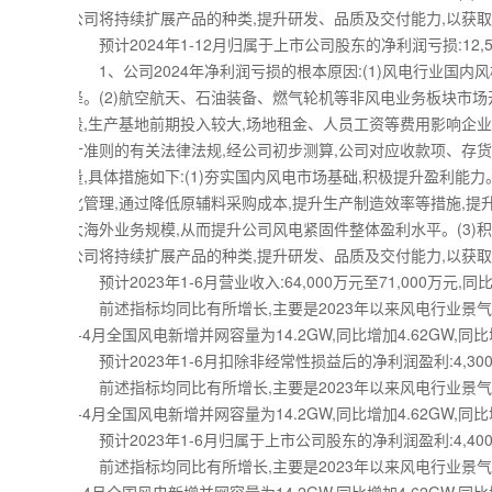
公司将持续扩展产品的种类,提升研发、品质及交付能力,以获取
预计2024年1-12月归属于上市公司股东的净利润亏损:12,500万
1、公司2024年净利润亏损的根本原因:(1)风电行业国内
降。(2)航空航天、石油装备、燃气轮机等非风电业务板块市场
段,生产基地前期投入较大,场地租金、人员工资等费用影响企业利
计准则的有关法律法规,经公司初步测算,公司对应收款项、存
量,具体措施如下:(1)夯实国内风电市场基础,积极提升盈利能
化管理,通过降低原辅料采购成本,提升生产制造效率等措施,提升
大海外业务规模,从而提升公司风电紧固件整体盈利水平。(3
公司将持续扩展产品的种类,提升研发、品质及交付能力,以获取
预计2023年1-6月营业收入:64,000万元至71,000万元,同比上
前述指标均同比有所增长,主要是2023年以来风电行业景气度
1-4月全国风电新增并网容量为14.2GW,同比增加4.62GW
预计2023年1-6月扣除非经常性损益后的净利润盈利:4,300万元
前述指标均同比有所增长,主要是2023年以来风电行业景气度
1-4月全国风电新增并网容量为14.2GW,同比增加4.62GW
预计2023年1-6月归属于上市公司股东的净利润盈利:4,400万元
前述指标均同比有所增长,主要是2023年以来风电行业景气度