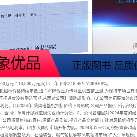
元至16,500万元,同比上年下降:319.46%至389.68%。
风机招标价格持续走低,进而将降价压力传导至供应链上游,为保持市场占有
开拓进度没有到达预期,从而对公司利润造成影响。(3)公司为拓展海外市场
润。(4)2024年,受风电整机招标价格下降影响,公司产品报价下行,
货、合同订单等计提减值损失或预计负债。2、公司管理层对2024年度的
力。公司将聚焦核心客户,保证产品质量,提升产品交付能力,针对风机新机型
产品毛利率。(2)加大国际市场开拓力度。2024年以来公司积极筹备越南
)积极发展航空航天、石油装备、燃气轮机等非风电领域市场,扩大订单规模