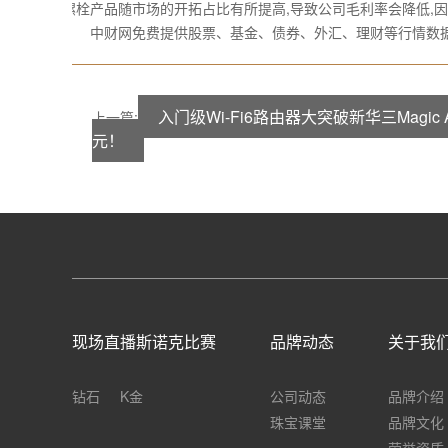
螺栓产品随市场的开拓占比有所提高,导致公司毛利率会降低,
中财网免费提供股票、基金、债券、外汇、理财等行情数据
入门级Wi-Fi6路由器大突破新华三Magic 
上一篇:
元！
现场直播斯诺克比赛
品牌动态
关于我
钻石
K金
公司动态
品牌介绍
珠宝课堂
品牌文化