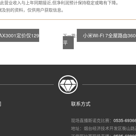
因此营业收入与上年同期接近,但净利润预计保持稳定或略有下降。
及别的资料，仅供用户获取信息。
AX3001定价仅129
小米Wi-Fi 7全屋路由3
下一篇:
平
们
联系方式
现场直播斯诺克比赛：
0535-6936
地址：烟台经济技术开发区衡山路