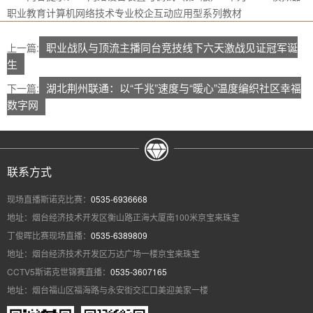
职业教育计算机网络技术专业校企互动应用型系列教材
职业战队与顶流主播同台竞技线下六天激战见证冠军诞
上一篇:
生
湖北荆州联通：以“千兆”速度与“暖心”温度编织社区幸福
下一篇:
数字网
联系方式
现场直播斯诺克比赛：
0535-6936668
地址：烟台经济技术开发区衡山路正海大厦南100米京宝来珠宝
丁俊晖比赛现场直播：
0535-6389809
地址：烟台经济技术开发区万达广场一楼京宝来珠宝
CCTV5斯诺克世锦赛直播：
0535-3607165
地址：烟台福山区福海路与永安街交汇口美迎美家一楼