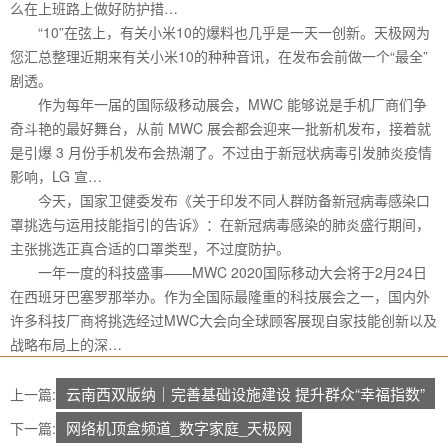
么在上班路上做好防护措…
“10”在弦上，有关小米10的爆料也几乎是一天一创新。天极网为
您汇总整理近期来有关小米10的种种音讯，在发布会前做一个“最全”
剧透。
作为每年一届的国际级移动展会，MWC 能够说是手机厂商们争
奇斗艳的最好舞台，从前 MWC 展会都会迎来一批新机发布，接着就
是引爆 3 月份手机发布会热潮了。不过由于新冠状病毒引发肺炎疫情
影响，LG 宣…
今天，国家卫健委发布《关于印发不同人群防备新冠病毒感染口
罩挑选与运用技能指引的告诉》：在新冠病毒感染的肺炎盛行期间，
主张挑选正真合适的口罩类型，不过度防护。
一年一度的科技盛事——MWC 2020国际移动大会将于2月24日
在西班牙巴塞罗那举办。作为全国际最隆重的科技展会之一，国内外
许多科技厂商将挑选经过MWC大会向全球顾客展现自家技能创新以及
战略布局上的深…
云南西双版纳｜完善基础设施建设 提升群众“幸福指数”
上一篇:
网络机顶盒频道_数字家庭_天极网
下一篇: