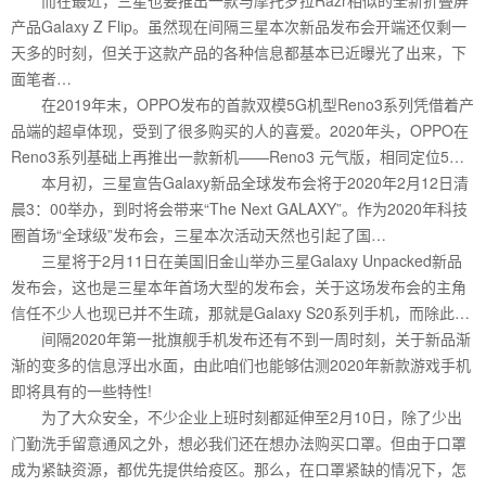
产品Galaxy Z Flip。虽然现在间隔三星本次新品发布会开端还仅剩一
天多的时刻，但关于这款产品的各种信息都基本已近曝光了出来，下
面笔者…
在2019年末，OPPO发布的首款双模5G机型Reno3系列凭借着产
品端的超卓体现，受到了很多购买的人的喜爱。2020年头，OPPO在
Reno3系列基础上再推出一款新机——Reno3 元气版，相同定位5…
本月初，三星宣告Galaxy新品全球发布会将于2020年2月12日清
晨3：00举办，到时将会带来“The Next GALAXY”。作为2020年科技
圈首场“全球级”发布会，三星本次活动天然也引起了国…
三星将于2月11日在美国旧金山举办三星Galaxy Unpacked新品
发布会，这也是三星本年首场大型的发布会，关于这场发布会的主角
信任不少人也现已并不生疏，那就是Galaxy S20系列手机，而除此…
间隔2020年第一批旗舰手机发布还有不到一周时刻，关于新品渐
渐的变多的信息浮出水面，由此咱们也能够估测2020年新款游戏手机
即将具有的一些特性!
为了大众安全，不少企业上班时刻都延伸至2月10日，除了少出
门勤洗手留意通风之外，想必我们还在想办法购买口罩。但由于口罩
成为紧缺资源，都优先提供给疫区。那么，在口罩紧缺的情况下，怎