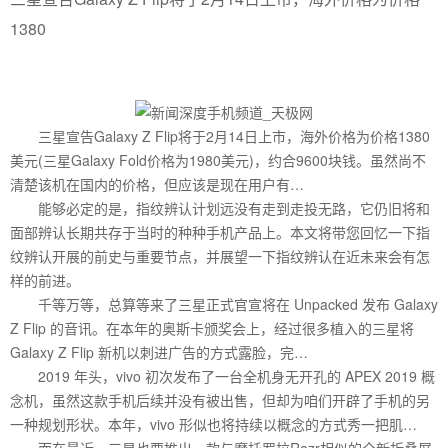
1380
三星宣告Galaxy Z Flip将于2月14日上市，海外价格为价格1380
美元(三星Galaxy Fold价格为1980美元)，约合9600块钱。虽然尚不
清楚该机在国内的价格，但应该是现在用户有…
能够必定的是，指纹辨认计划远没有走到走投无路，它仍旧将和
面部辨认长期共存于当时的种种手机产品上。本文将带您回忆一下指
纹辨认开展的前史与重要节点，并展望一下指纹辨认在近未来会有怎
样的前进。
千等万等，总算等来了三星正式官宣将在 Unpacked 发布 Galaxy
Z Flip 的音讯。在本年的奥斯卡颁奖会上，经过很多植入的三星将
Galaxy Z Flip 新机以刺进广告的方式露脸，完…
2019 年头，vivo 初次发布了一台全机身无开孔的 APEX 2019 概
念机，虽然这款手机后续并没有被出售，但却为咱们开辟了手机的另
一种规划形状。本年，vivo 形似也将持续以概念的方式秀一把肌…
而在最近，三星也要推出一款与摩托罗拉Razr相似的全新折叠屏